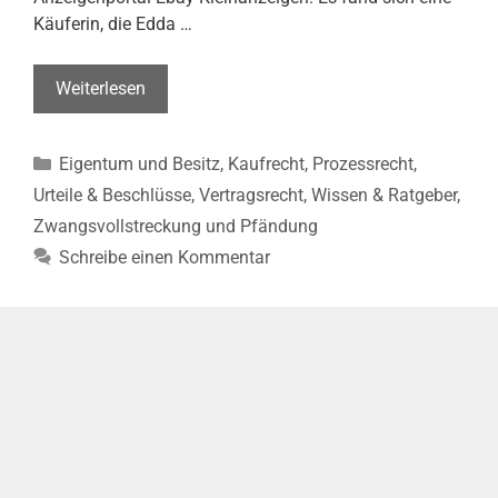
Käuferin, die Edda …
Verkauf
Weiterlesen
eines
kranken
Kategorien
Eigentum und Besitz
,
Kaufrecht
,
Prozessrecht
,
Hundes
bei
Urteile & Beschlüsse
,
Vertragsrecht
,
Wissen & Ratgeber
,
Ebay-
Zwangsvollstreckung und Pfändung
Kleinanzeigen
Schreibe einen Kommentar
–
Schadensersatz
(OLG
Hamm,
Urt.
v.
21.10.2024
–
2