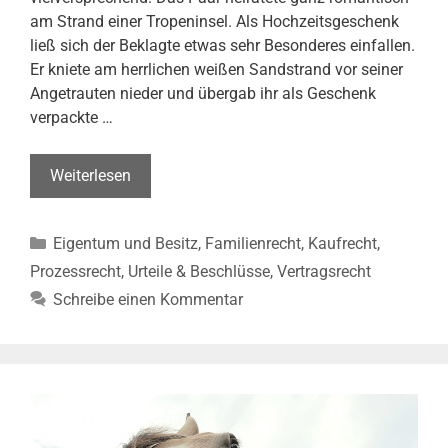
am Strand einer Tropeninsel. Als Hochzeitsgeschenk
ließ sich der Beklagte etwas sehr Besonderes einfallen.
Er kniete am herrlichen weißen Sandstrand vor seiner
Angetrauten nieder und übergab ihr als Geschenk
verpackte …
Auto
Weiterlesen
als
Hochzeitsgeschenk
Kategorien
Eigentum und Besitz
,
Familienrecht
,
Kaufrecht
,
–
Was
Prozessrecht
,
Urteile & Beschlüsse
,
Vertragsrecht
ist
Schreibe einen Kommentar
bei
Trennung?
(OLG
Nürnberg,
Beschl.
v.