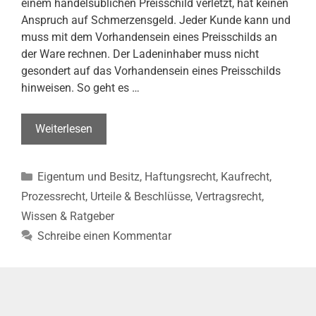
einem handelsüblichen Preisschild verletzt, hat keinen
Anspruch auf Schmerzensgeld. Jeder Kunde kann und
muss mit dem Vorhandensein eines Preisschilds an
der Ware rechnen. Der Ladeninhaber muss nicht
gesondert auf das Vorhandensein eines Preisschilds
hinweisen. So geht es …
Kunde
Weiterlesen
verletzt
sich
Kategorien
Eigentum und Besitz
,
Haftungsrecht
,
Kaufrecht
,
an
Preisschild
Prozessrecht
,
Urteile & Beschlüsse
,
Vertragsrecht
,
–
Wissen & Ratgeber
Kein
Schreibe einen Kommentar
Anspruch
auf
Schmerzensgeld
(LG
München