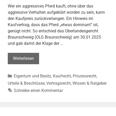
Wer ein aggressives Pferd kauft, ohne über das
aggressive Verhalten aufgeklärt worden zu sein, kann
den Kaufpreis zurückverlangen. Ein Hinweis im
Kaufvertrag, dass das Pferd „etwas dominant“ ist,
genügt nicht. So entschied das Oberlandesgericht
Braunschweig (OLG Braunschweig) am 30.01.2025
und gab damit der Klage der …
Kaufvertrag
Weiterlesen
über
aggressives
Kategorien
Eigentum und Besitz
,
Kaufrecht
,
Prozessrecht
,
Pferd
–
Urteile & Beschlüsse
,
Vertragsrecht
,
Wissen & Ratgeber
Käufer
Schreibe einen Kommentar
kann
Pferd
zurückgeben
(OLG