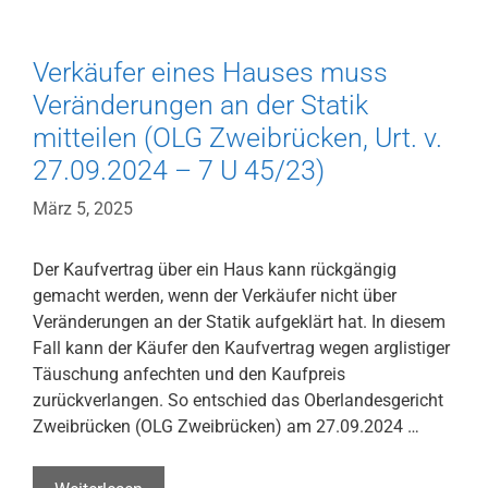
Braunschweig,
Urt.
Verkäufer eines Hauses muss
v.
30.01.2025
Veränderungen an der Statik
–
mitteilen (OLG Zweibrücken, Urt. v.
8
27.09.2024 – 7 U 45/23)
U
215/22)
März 5, 2025
Der Kaufvertrag über ein Haus kann rückgängig
gemacht werden, wenn der Verkäufer nicht über
Veränderungen an der Statik aufgeklärt hat. In diesem
Fall kann der Käufer den Kaufvertrag wegen arglistiger
Täuschung anfechten und den Kaufpreis
zurückverlangen. So entschied das Oberlandesgericht
Zweibrücken (OLG Zweibrücken) am 27.09.2024 …