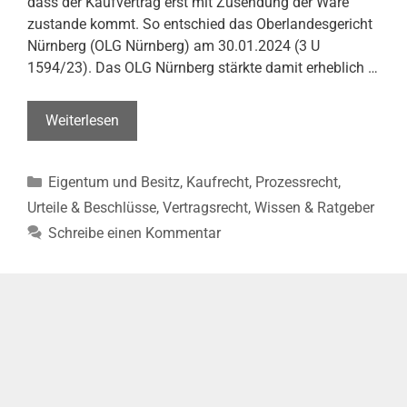
dass der Kaufvertrag erst mit Zusendung der Ware
zustande kommt. So entschied das Oberlandesgericht
Nürnberg (OLG Nürnberg) am 30.01.2024 (3 U
1594/23). Das OLG Nürnberg stärkte damit erheblich …
Vorkasse
Weiterlesen
ohne
Kaufvertrag
Kategorien
Eigentum und Besitz
,
Kaufrecht
,
Prozessrecht
,
bei
Internetkauf
Urteile & Beschlüsse
,
Vertragsrecht
,
Wissen & Ratgeber
unzulässig
Schreibe einen Kommentar
(OLG
Nürnberg,
Urt.
v.
30.01.2024–
3
U
1594/23)