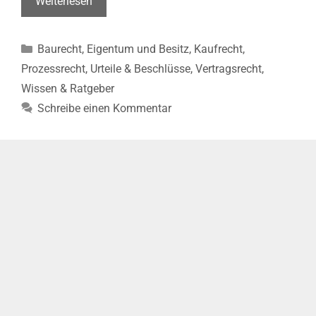
Verkäufer
Weiterlesen
eines
Hauses
Kategorien
Baurecht
,
Eigentum und Besitz
,
Kaufrecht
,
muss
Veränderungen
Prozessrecht
,
Urteile & Beschlüsse
,
Vertragsrecht
,
an
Wissen & Ratgeber
der
Schreibe einen Kommentar
Statik
mitteilen
(OLG
Zweibrücken,
Urt.
v.
27.09.2024
–
7
U
45/23)