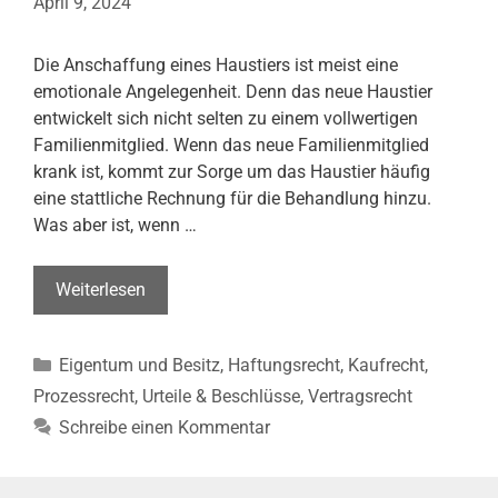
April 9, 2024
Die Anschaffung eines Haustiers ist meist eine
emotionale Angelegenheit. Denn das neue Haustier
entwickelt sich nicht selten zu einem vollwertigen
Familienmitglied. Wenn das neue Familienmitglied
krank ist, kommt zur Sorge um das Haustier häufig
eine stattliche Rechnung für die Behandlung hinzu.
Was aber ist, wenn …
Haustier
Weiterlesen
bereits
bei
Kategorien
Eigentum und Besitz
,
Haftungsrecht
,
Kaufrecht
,
Kauf
krank
Prozessrecht
,
Urteile & Beschlüsse
,
Vertragsrecht
–
Schreibe einen Kommentar
Wer
zahlt