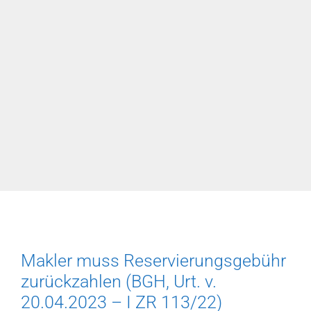
die
Behandlungskosten?
(LG
Lübeck,
Urt.
v.
07.03.2024–
14
S
92/21)
Makler muss Reservierungsgebühr
zurückzahlen (BGH, Urt. v.
20.04.2023 – I ZR 113/22)