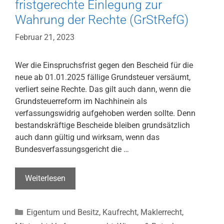
fristgerechte Einlegung zur
Wahrung der Rechte (GrStRefG)
Februar 21, 2023
Wer die Einspruchsfrist gegen den Bescheid für die
neue ab 01.01.2025 fällige Grundsteuer versäumt,
verliert seine Rechte. Das gilt auch dann, wenn die
Grundsteuerreform im Nachhinein als
verfassungswidrig aufgehoben werden sollte. Denn
bestandskräftige Bescheide bleiben grundsätzlich
auch dann gültig und wirksam, wenn das
Bundesverfassungsgericht die …
Neue
Weiterlesen
Grundsteuer
ab
Kategorien
Eigentum und Besitz
,
Kaufrecht
,
Maklerrecht
,
01.01.2025