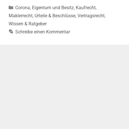
nicht
Kategorien
Corona
,
Eigentum und Besitz
,
Kaufrecht
,
für
Absage
Maklerrecht
,
Urteile & Beschlüsse
,
Vertragsrecht
,
einer
Wissen & Ratgeber
Veranstaltung
Schreibe einen Kommentar
wegen
der
Coronapandemie
(BGH,
Urt.
v.
13.07.2022–
VIII
ZR
329/21)