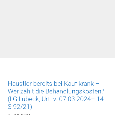
I,
Urt.
v.
28.05.2024–
29
O
13848/23)
Haustier bereits bei Kauf krank –
Wer zahlt die Behandlungskosten?
(LG Lübeck, Urt. v. 07.03.2024– 14
S 92/21)