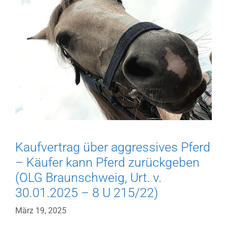
14.04.2026
–
11
UF
940/25)
Kaufvertrag über aggressives Pferd
– Käufer kann Pferd zurückgeben
(OLG Braunschweig, Urt. v.
30.01.2025 – 8 U 215/22)
März 19, 2025