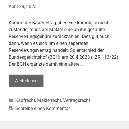
April 28, 2023
Kommt der Kaufvertrag über eine Immobilie nicht
zustande, muss der Makler eine an ihn gezahlte
Reservierungsgebühr zurückzahlen. Dies gilt auch
dann, wenn es sich um einen separaten
Reservierungsvertrag handelt. So entschied der
Bundesgerichtshof (BGH) am 20.4.2023 (I ZR 113/22).
Der BGH ergänzte damit eine ältere …
Makler
Weiterlesen
muss
Reservierungsgebühr
Kategorien
Kaufrecht
,
Maklerrecht
,
Vertragsrecht
zurückzahlen
(BGH,
Schreibe einen Kommentar
Urt.
v.
20.04.2023