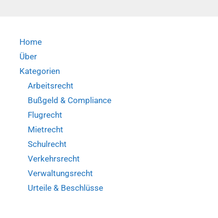
Nachbarschaft
(VG
Bremen,
Home
Beschl.
Über
v.
20.3.2020
Kategorien
–
Arbeitsrecht
5
Bußgeld & Compliance
V
Flugrecht
533/20)
Mietrecht
Schulrecht
Verkehrsrecht
Verwaltungsrecht
Urteile & Beschlüsse