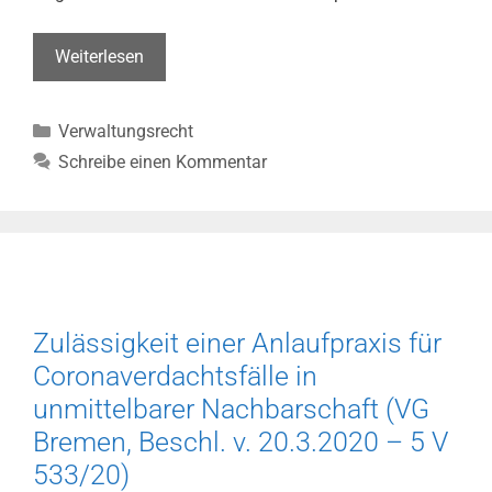
Kreißsaalverbot
Weiterlesen
für
werdende
Kategorien
Verwaltungsrecht
Väter
rechtmäßig
Schreibe einen Kommentar
(VG
Leipzig,
Beschl.
v.
09.04.2020
–
Zulässigkeit einer Anlaufpraxis für
7
Coronaverdachtsfälle in
L
192/20)
unmittelbarer Nachbarschaft (VG
Bremen, Beschl. v. 20.3.2020 – 5 V
533/20)