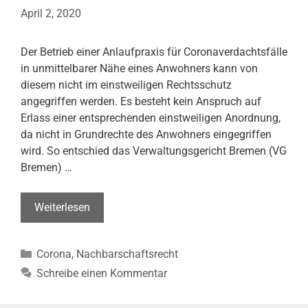
April 2, 2020
Der Betrieb einer Anlaufpraxis für Coronaverdachtsfälle
in unmittelbarer Nähe eines Anwohners kann von
diesem nicht im einstweiligen Rechtsschutz
angegriffen werden. Es besteht kein Anspruch auf
Erlass einer entsprechenden einstweiligen Anordnung,
da nicht in Grundrechte des Anwohners eingegriffen
wird. So entschied das Verwaltungsgericht Bremen (VG
Bremen) …
Zulässigkeit
Weiterlesen
einer
Anlaufpraxis
Kategorien
Corona
,
Nachbarschaftsrecht
für
Coronaverdachtsfälle
Schreibe einen Kommentar
in
unmittelbarer