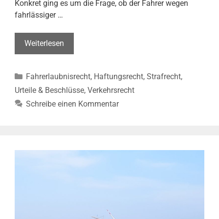
Konkret ging es um die Frage, ob der Fahrer wegen
fahrlässiger …
Wer
Weiterlesen
am
Steuer
Kategorien
Fahrerlaubnisrecht
,
Haftungsrecht
,
Strafrecht
,
zweimal
einnickt,
Urteile & Beschlüsse
,
Verkehrsrecht
muss
Schreibe einen Kommentar
nicht
damit
rechnen
einzuschlafen
(AG
Emmendingen
Urt.
v.
01.03.2023,
13