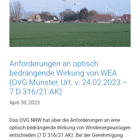
Cs
540
Js
31374/22)
Anforderungen an optisch
bedrängende Wirkung von WEA
(OVG Münster, Urt. v. 24.02.2023 –
7 D 316/21.AK)
April 30, 2023
Das OVG NRW hat über die Anforderungen an eine
optisch bedrängende Wirkung von Windenergieanlagen
entschieden (7 D 316/21.AK). Bei der Genehmigung