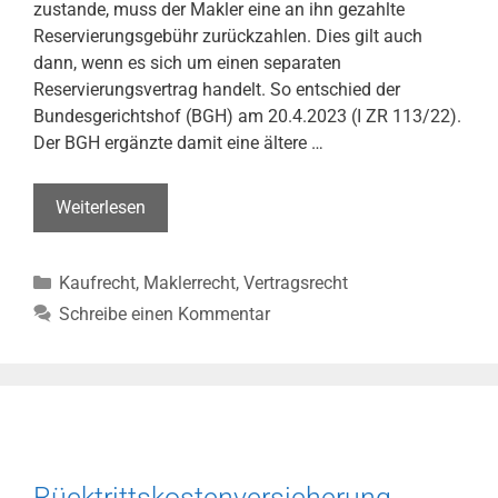
zustande, muss der Makler eine an ihn gezahlte
ZB
Reservierungsgebühr zurückzahlen. Dies gilt auch
22.1881)
dann, wenn es sich um einen separaten
Reservierungsvertrag handelt. So entschied der
Bundesgerichtshof (BGH) am 20.4.2023 (I ZR 113/22).
Der BGH ergänzte damit eine ältere …
Makler
Weiterlesen
muss
Reservierungsgebühr
Kategorien
Kaufrecht
,
Maklerrecht
,
Vertragsrecht
zurückzahlen
(BGH,
Schreibe einen Kommentar
Urt.
v.
20.04.2023
–
I
ZR
Rücktrittskostenversicherung