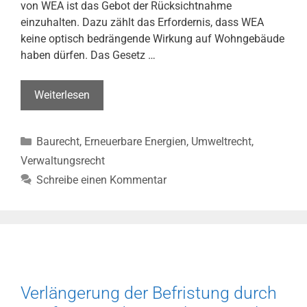
von WEA ist das Gebot der Rücksichtnahme
einzuhalten. Dazu zählt das Erfordernis, dass WEA
keine optisch bedrängende Wirkung auf Wohngebäude
haben dürfen. Das Gesetz …
Anforderungen
Weiterlesen
an
optisch
Kategorien
Baurecht
,
Erneuerbare Energien
,
Umweltrecht
,
bedrängende
Wirkung
Verwaltungsrecht
von
Schreibe einen Kommentar
WEA
(OVG
Münster,
Urt.
v.
24.02.2023
Verlängerung der Befristung durch
–