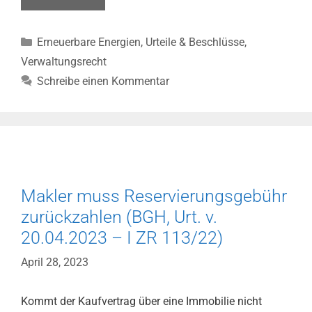
der
Befristung
Kategorien
Erneuerbare Energien
,
Urteile & Beschlüsse
,
durch
Neufassung
Verwaltungsrecht
der
Schreibe einen Kommentar
Genehmigung
bei
WEA-
Vorhaben
nicht
isoliert
Makler muss Reservierungsgebühr
anfechtbar
(VGH
zurückzahlen (BGH, Urt. v.
München,
20.04.2023 – I ZR 113/22)
Beschl.
v.
April 28, 2023
04.04.2023
–
Kommt der Kaufvertrag über eine Immobilie nicht
22