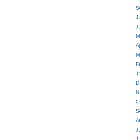
S
J
J
M
A
M
F
J
D
N
O
S
A
J
J