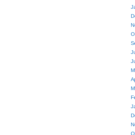
J
D
N
O
S
J
J
M
A
M
F
J
D
N
O