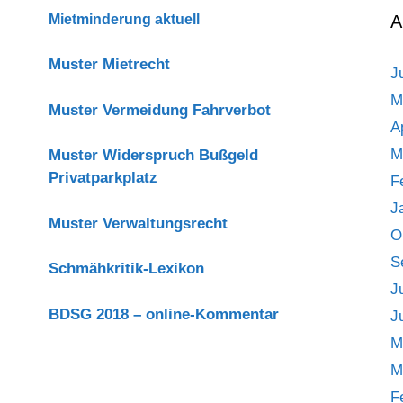
v.
Mietminderung aktuell
A
28.08.2024
–
Muster Mietrecht
J
VG
7
M
Muster Vermeidung Fahrverbot
K
A
394/23)
M
Muster Widerspruch Bußgeld
Privatparkplatz
F
J
Muster Verwaltungsrecht
O
S
Schmähkritik-Lexikon
J
BDSG 2018 – online-Kommentar
J
M
M
F