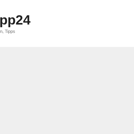
ipp24
n, Tipps
2024
bei Ebay-
Arbeitsunfall auf p
tz (OLG Hamm, Urt.
26.09.2024 – B 2 U
Oktober 10, 2024