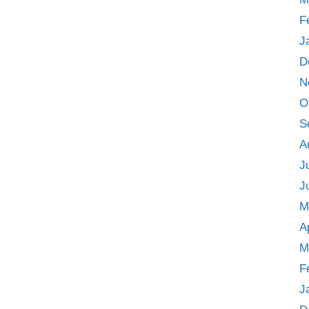
F
J
D
N
O
S
A
J
J
M
A
M
F
J