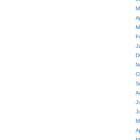
M
A
M
F
J
D
N
O
S
A
J
J
M
A
M