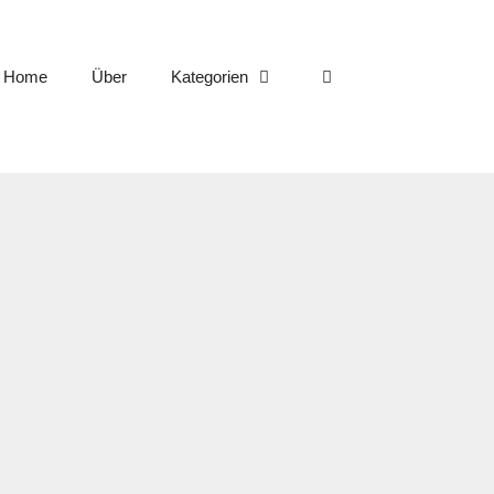
Home
Über
Kategorien
rivatem Weg (BSozG, Urt. v.
 15/22 R