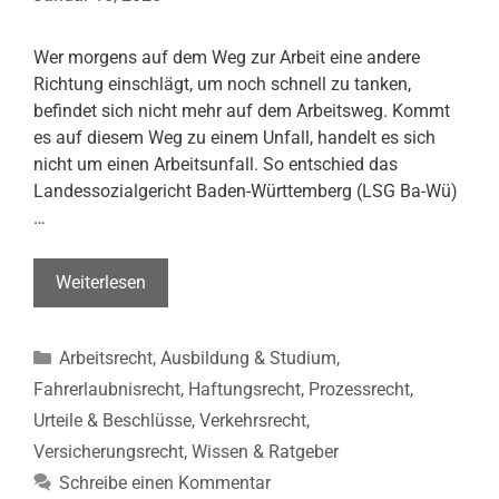
Wer morgens auf dem Weg zur Arbeit eine andere
Richtung einschlägt, um noch schnell zu tanken,
befindet sich nicht mehr auf dem Arbeitsweg. Kommt
es auf diesem Weg zu einem Unfall, handelt es sich
nicht um einen Arbeitsunfall. So entschied das
Landessozialgericht Baden-Württemberg (LSG Ba-Wü)
…
Unfall
Weiterlesen
auf
dem
Kategorien
Arbeitsrecht
,
Ausbildung & Studium
,
Weg
zur
Fahrerlaubnisrecht
,
Haftungsrecht
,
Prozessrecht
,
Tankstelle
Urteile & Beschlüsse
,
Verkehrsrecht
,
kein
Versicherungsrecht
,
Wissen & Ratgeber
Arbeitsunfall
Schreibe einen Kommentar
(LSG