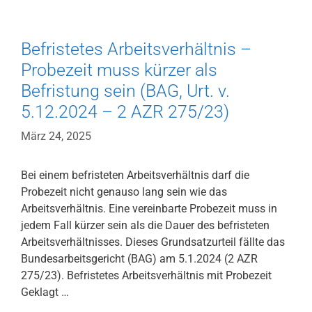
Brandenburg,
Urt.
v.
Befristetes Arbeitsverhältnis –
03.04.2025
Probezeit muss kürzer als
–
Befristung sein (BAG, Urt. v.
L
5.12.2024 – 2 AZR 275/23)
3
AS
März 24, 2025
772/23
Bei einem befristeten Arbeitsverhältnis darf die
Probezeit nicht genauso lang sein wie das
Arbeitsverhältnis. Eine vereinbarte Probezeit muss in
jedem Fall kürzer sein als die Dauer des befristeten
Arbeitsverhältnisses. Dieses Grundsatzurteil fällte das
Bundesarbeitsgericht (BAG) am 5.1.2024 (2 AZR
275/23). Befristetes Arbeitsverhältnis mit Probezeit
Geklagt …