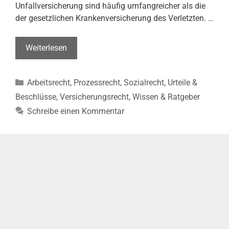
Unfallversicherung sind häufig umfangreicher als die
der gesetzlichen Krankenversicherung des Verletzten. …
Arbeitsunfall
Weiterlesen
auf
privatem
Kategorien
Arbeitsrecht
,
Prozessrecht
,
Sozialrecht
,
Urteile &
Weg
(BSozG,
Beschlüsse
,
Versicherungsrecht
,
Wissen & Ratgeber
Urt.
Schreibe einen Kommentar
v.
26.09.2024
–
B
2
U
15/22
R