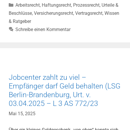
Kategorien
Arbeitsrecht
,
Haftungsrecht
,
Prozessrecht
,
Urteile &
im
Betrieb
Beschlüsse
,
Versicherungsrecht
,
Vertragsrecht
,
Wissen
–
& Ratgeber
Arbeitsunfall
Schreibe einen Kommentar
(LSG
S-
A,
Urt.
v.
22.05.2025
–
Jobcenter zahlt zu viel –
L
Empfänger darf Geld behalten (LSG
6
Berlin-Brandenburg, Urt. v.
U
03.04.2025 – L 3 AS 772/23
45/23)
Mai 15, 2025
Über ein kleines Geldgeschenk „von oben“ konnte sich