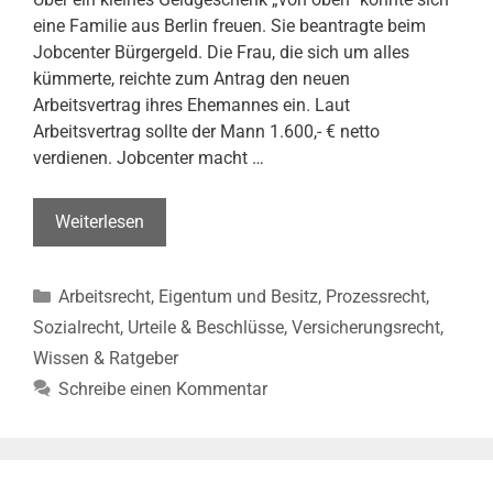
eine Familie aus Berlin freuen. Sie beantragte beim
Jobcenter Bürgergeld. Die Frau, die sich um alles
kümmerte, reichte zum Antrag den neuen
Arbeitsvertrag ihres Ehemannes ein. Laut
Arbeitsvertrag sollte der Mann 1.600,- € netto
verdienen. Jobcenter macht …
Jobcenter
Weiterlesen
zahlt
zu
Kategorien
Arbeitsrecht
,
Eigentum und Besitz
,
Prozessrecht
,
viel
–
Sozialrecht
,
Urteile & Beschlüsse
,
Versicherungsrecht
,
Empfänger
Wissen & Ratgeber
darf
Schreibe einen Kommentar
Geld
behalten
(LSG
Berlin-