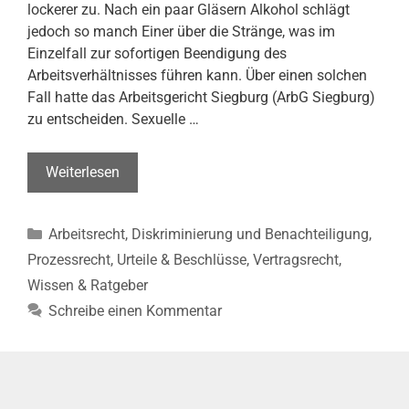
lockerer zu. Nach ein paar Gläsern Alkohol schlägt
jedoch so manch Einer über die Stränge, was im
Einzelfall zur sofortigen Beendigung des
Arbeitsverhältnisses führen kann. Über einen solchen
Fall hatte das Arbeitsgericht Siegburg (ArbG Siegburg)
zu entscheiden. Sexuelle …
Klaps
Weiterlesen
auf
den
Kategorien
Arbeitsrecht
,
Diskriminierung und Benachteiligung
,
Po
bei
Prozessrecht
,
Urteile & Beschlüsse
,
Vertragsrecht
,
Betriebsfeier
Wissen & Ratgeber
–
Schreibe einen Kommentar
Außerordentliche
Kündigung
wegen
sexueller