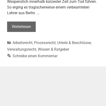
Wespenstich innerhalb kürzester Zeit zum Tod führen.
So erging es tragischerweise einem verbeamteten
Lehrer aus Berlin. …
Tod
Weiterlesen
nach
Wespenstich
Kategorien
Arbeitsrecht
,
Prozessrecht
,
Urteile & Beschlüsse
,
ist
Dienstunfall
Verwaltungsrecht
,
Wissen & Ratgeber
(VG
Schreibe einen Kommentar
Berlin,
Urt.
v.
28.08.2024
–
VG
7
K
394/23)