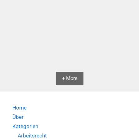
Belästigung
(ArbG
Siegburg,
Urt.
v.
24.07.2024
–
3
Ca
387/24)
+ More
Home
Über
Kategorien
Arbeitsrecht