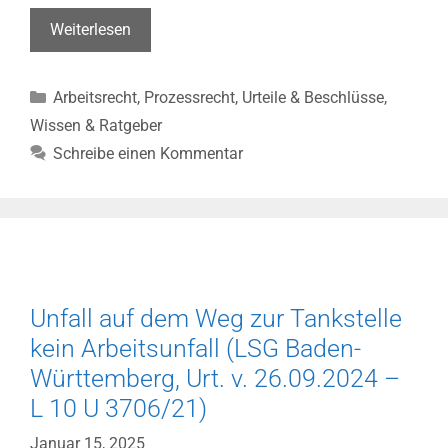
Befristetes
Weiterlesen
Arbeitsverhältnis
–
Kategorien
Arbeitsrecht
,
Prozessrecht
,
Urteile & Beschlüsse
,
Probezeit
muss
Wissen & Ratgeber
kürzer
Schreibe einen Kommentar
als
Befristung
sein
(BAG,
Urt.
v.
Unfall auf dem Weg zur Tankstelle
5.12.2024
–
kein Arbeitsunfall (LSG Baden-
2
Württemberg, Urt. v. 26.09.2024 –
AZR
L 10 U 3706/21)
275/23)
Januar 15, 2025