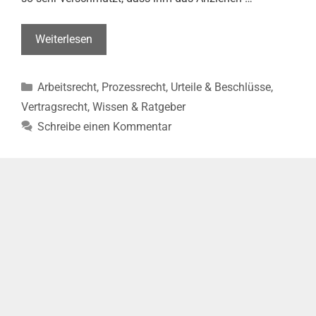
Duschen
Weiterlesen
nach
der
Kategorien
Arbeitsrecht
,
Prozessrecht
,
Urteile & Beschlüsse
,
Arbeit
kann
Vertragsrecht
,
Wissen & Ratgeber
Arbeitszeit
Schreibe einen Kommentar
sein
(BAG,
Urt.
v.
23.04.2024
–
5
AZR
212/23)