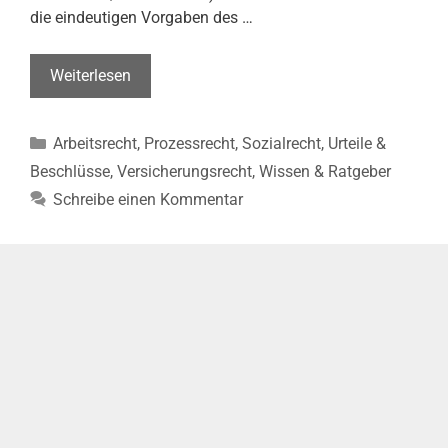
die eindeutigen Vorgaben des …
Sturz
Weiterlesen
während
der
Kategorien
Arbeitsrecht
,
Prozessrecht
,
Sozialrecht
,
Urteile &
Arbeitspause
(LSozG
Beschlüsse
,
Versicherungsrecht
,
Wissen & Ratgeber
BB,
Schreibe einen Kommentar
Urt.
v.
26.09.2024
–
L
21
U
40/21)