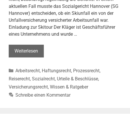
aktuellen Fall musste das Sozialgericht Hannover (SG
Hannover) entscheiden, ob ein Skiunfall ein von der
Unfallversicherung versicherter Arbeitsunfall war.
Einladung zur Skitour Der Kläger ist Geschäftsführer
eines Unternehmens und wurde …
Skiunfall
Weiterlesen
kein
Arbeitsunfall
Kategorien
Arbeitsrecht
,
Haftungsrecht
,
Prozessrecht
,
(SG
Hannover,
Reiserecht
,
Sozialrecht
,
Urteile & Beschlüsse
,
Gb.
Versicherungsrecht
,
Wissen & Ratgeber
v.
Schreibe einen Kommentar
14.11.2025
–
S
22
U