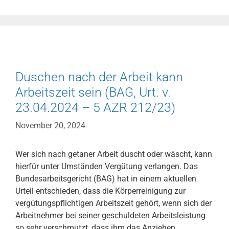
Baden-
Württemberg,
Urt.
v.
26.09.2024
–
Duschen nach der Arbeit kann
L
Arbeitszeit sein (BAG, Urt. v.
10
23.04.2024 – 5 AZR 212/23)
U
3706/21)
November 20, 2024
Wer sich nach getaner Arbeit duscht oder wäscht, kann
hierfür unter Umständen Vergütung verlangen. Das
Bundesarbeitsgericht (BAG) hat in einem aktuellen
Urteil entschieden, dass die Körperreinigung zur
vergütungspflichtigen Arbeitszeit gehört, wenn sich der
Arbeitnehmer bei seiner geschuldeten Arbeitsleistung
so sehr verschmutzt, dass ihm das Anziehen …