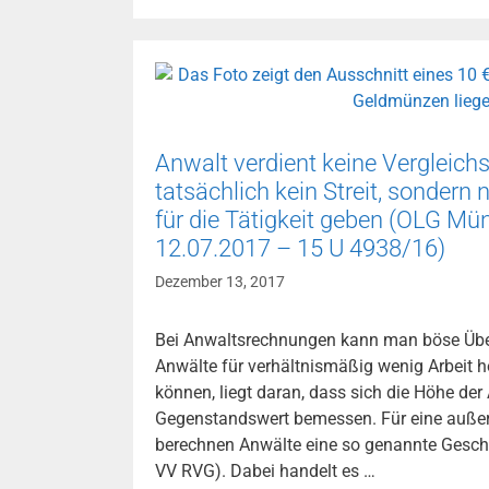
scheitern
an
Formalien
bei
Verordnung
zur
Festlegung
Anwalt verdient keine Vergleic
eines
tatsächlich kein Streit, sondern 
Gebiets
für die Tätigkeit geben (OLG Mün
mit
12.07.2017 – 15 U 4938/16)
angespanntem
Dezember 13, 2017
Wohnungsmarkt
(LG
Bei Anwaltsrechnungen kann man böse Übe
München
Anwälte für verhältnismäßig wenig Arbeit 
I,
können, liegt daran, dass sich die Höhe de
Urt.
Gegenstandswert bemessen. Für eine außerg
v.
berechnen Anwälte eine so genannte Gesc
06.12.2017
VV RVG). Dabei handelt es …
–