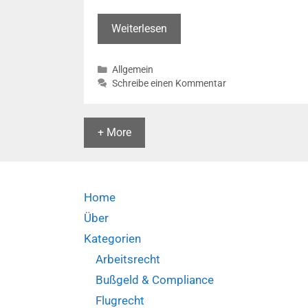
14
S
Anwalt
Weiterlesen
10058/17)
verdient
keine
Kategorien
Allgemein
Vergleichsgebühr
Schreibe einen Kommentar
wenn
tatsächlich
kein
+ More
Streit,
sondern
nur
„Motive“
Home
Anlass
Über
für
Kategorien
die
Tätigkeit
Arbeitsrecht
geben
Bußgeld & Compliance
(OLG
Flugrecht