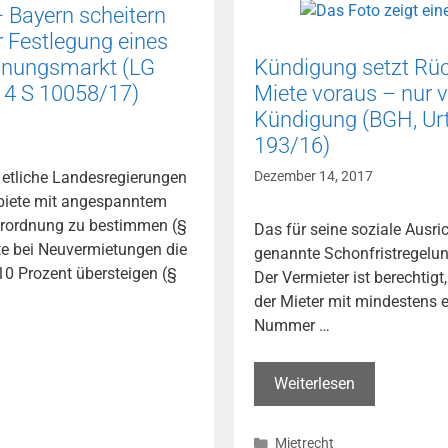
–
 Bayern scheitern
Anspruch
r Festlegung eines
auf
hnungsmarkt (LG
Kündigung setzt Rüc
Ruhezeit
 14 S 10058/17)
Miete voraus – nur v
außerhalb
Kündigung (BGH, Urt.
des
193/16)
Fahrzeugs
 etliche Landesregierungen
Dezember 14, 2017
(EuGH,
biete mit angespanntem
Urteil
rordnung zu bestimmen (§
vom
Das für seine soziale Ausri
te bei Neuvermietungen die
20.12.2017
genannte Schonfristregelu
10 Prozent übersteigen (§
–
Der Vermieter ist berechtigt
C-
der Mieter mit mindestens e
102/16)
Nummer …
Kündigung
Weiterlesen
setzt
Rückstand
Kategorien
Mietrecht