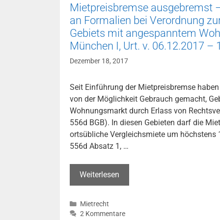
v.
Mietpreisbremse ausgebremst –
24.10.2017
an Formalien bei Verordnung zu
–
Gebiets mit angespanntem Wo
5
München I, Urt. v. 06.12.2017 –
LB
Dezember 18, 2017
124/16)
Seit Einführung der Mietpreisbremse haben
von der Möglichkeit Gebrauch gemacht, Ge
Wohnungsmarkt durch Erlass von Rechtsve
556d BGB). In diesen Gebieten darf die Mie
ortsübliche Vergleichsmiete um höchstens 
556d Absatz 1, …
Mietpreisbremse
Weiterlesen
ausgebremst
–
Kategorien
Mietrecht
Bayern
2 Kommentare