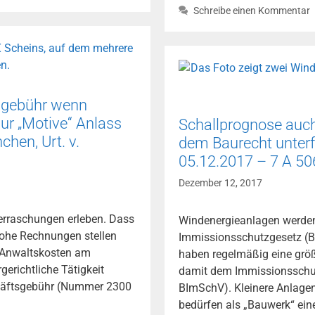
mit
Schreibe einen Kommentar
mindestens
einer
Miete
voraus
–
hsgebühr wenn
nur
nur „Motive“ Anlass
vollständige
Schallprognose auch
Zahlung
chen, Urt. v.
dem Baurecht unterf
hindert
05.12.2017 – 7 A 50
die
Dezember 12, 2017
Kündigung
(BGH,
rraschungen erleben. Dass
Windenergieanlagen werde
Urt.
hohe Rechnungen stellen
Immissionsschutzgesetz (B
v.
r Anwaltskosten am
haben regelmäßig eine größ
27.09.2017
erichtliche Tätigkeit
damit dem Immissionsschutz
–
häftsgebühr (Nummer 2300
BImSchV). Kleinere Anlage
VIII
bedürfen als „Bauwerk“ ei
ZR