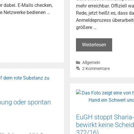
r dabei. E-Mails checken,
mehr erreichbar. Offiziell 
e Netzwerke bedienen …
Rede, jetzt heißt es, dass d
Anmeldeprozess überarbeite
größere …
„Wartung“
Weiterlesen
beim
beA
Kategorien
Allgemein
in
2 Kommentare
Wirklichkeit
riesige
Sicherheitslü
beA
nung oder spontan
bis
auf
Weiteres
EuGH stoppt Sharia-
offline
bewirkt keine Scheid
–
372/16)