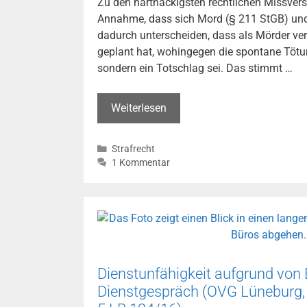
Zu den hartnäckigsten rechtlichen Missvers
Annahme, dass sich Mord (§ 211 StGB) und
dadurch unterscheiden, dass als Mörder veru
geplant hat, wohingegen die spontane Tötu
sondern ein Totschlag sei. Das stimmt …
Mord
Weiterlesen
oder
Totschlag?
Kategorien
Strafrecht
–
1 Kommentar
mit
Planung
oder
spontan
im
Affekt
Dienstunfähigkeit aufgrund vo
Dienstgespräch (OVG Lüneburg, U