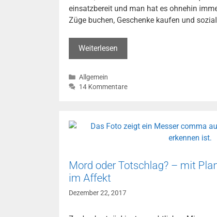
einsatzbereit und man hat es ohnehin imme
Züge buchen, Geschenke kaufen und sozial
Handy
Weiterlesen
hört
mit
Kategorien
Allgemein
–
14 Kommentare
maßgeschneiderte
Werbung
dank
ständiger
Überwachung
der
Umgebung?
Mord oder Totschlag? – mit Pla
im Affekt
Dezember 22, 2017