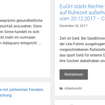
keine
Scheidung
EuGH stärkt Rechte
(Urt.
auf Ruhezeit außerh
v.
vom 20.12.2017 – C
gesprächs gesundheitliche
20.12.2017
enstunfall anzusehen. Denn
Dezember 20, 2017
–
en Sinne handelt es sich
C-
icht mehr im normalen
Zeit ist Geld. Bei Spedition
372/16)
n Adäquanz entspricht. …
der Lkw-Fahrer ausgetragen,
vorgeschriebenen Ruhezeite
das spart Geld für externe 
ihre Sachen dabeihaben und
EuGH
Weiterlesen
stärkt
Rechte
Kategorien
Arbeitsrecht
von
Lkw-
Fahrern