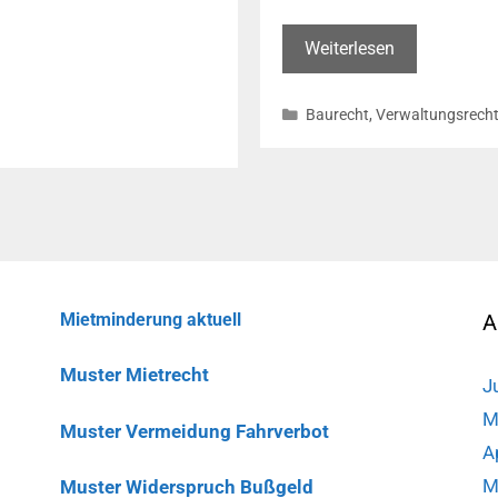
193/16)
Schallprogn
Weiterlesen
auch
für
Kategorien
Baurecht
,
Verwaltungsrech
Windenergiea
die
dem
Baurecht
unterfallen
(OVG
NRW,
Beschl.
Mietminderung aktuell
A
v.
05.12.2017
Muster Mietrecht
J
–
M
7
Muster Vermeidung Fahrverbot
A
A
506/17)
M
Muster Widerspruch Bußgeld