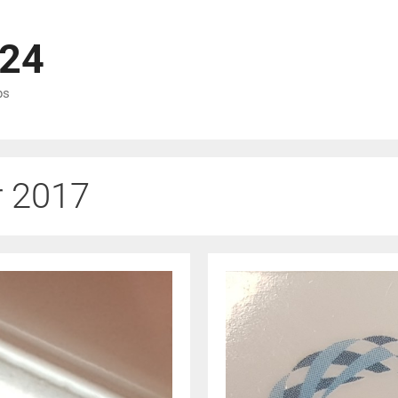
p24
ps
 2017