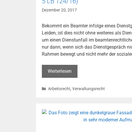
5 LB 124/16)
Dezember 20, 2017
Bekommt ein Beamter infolge eines Dienst
Leiden, ist dies nicht ohne weiteres als Di
um einen Dienstunfall im beamtenrechtlich
nur dann, wenn sich das Dienstgespräch n
Rahmen bewegt und nicht mehr der soziale
Dienstunfähigkeit
Weiterlesen
aufgrund
von
Kategorien
Arbeitsrecht
,
Verwaltungsrecht
Beschimpfungen
im
Dienstgespräch
(OVG
Lüneburg,
Urt.