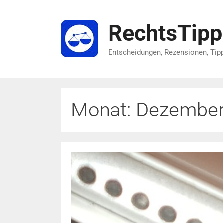
Zum
Inhalt
RechtsTip
springen
Entscheidungen, Rezensionen, Tip
Monat:
Dezember