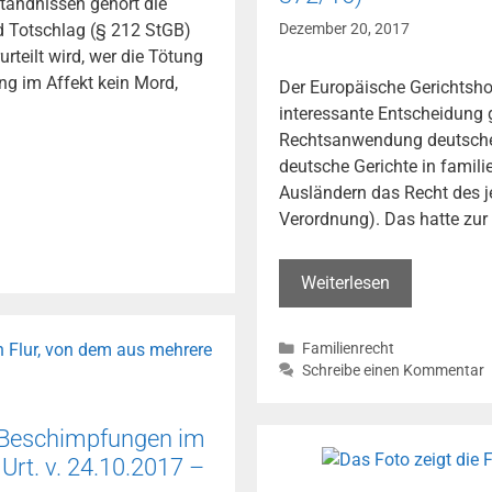
tändnissen gehört die
Abhilfe
 Totschlag (§ 212 StGB)
Dezember 20, 2017
bis
rteilt wird, wer die Tötung
01.01.2018
ng im Affekt kein Mord,
Der Europäische Gerichtsho
wohl
interessante Entscheidung g
unmöglich
Rechtsanwendung deutscher
deutsche Gerichte in famili
Ausländern das Recht des j
Verordnung). Das hatte zur 
EuGH
Weiterlesen
stoppt
Sharia-
Kategorien
Familienrecht
Scheidungen
Schreibe einen Kommentar
„ich
verstoße
n Beschimpfungen im
dich“
rt. v. 24.10.2017 –
bewirkt