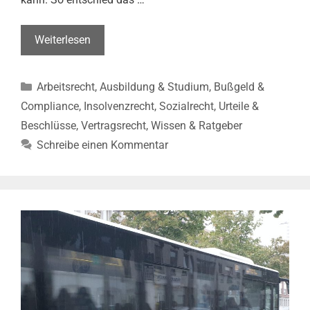
Arbeitszeiterfassung
Weiterlesen
durch
den
Kategorien
Arbeitsrecht
,
Ausbildung & Studium
,
Bußgeld &
Arbeitgeber
ist
Compliance
,
Insolvenzrecht
,
Sozialrecht
,
Urteile &
Pflicht
Beschlüsse
,
Vertragsrecht
,
Wissen & Ratgeber
(BAG,
Schreibe einen Kommentar
Beschl.
v.
13.09.2022–
1
ABR
22/21)