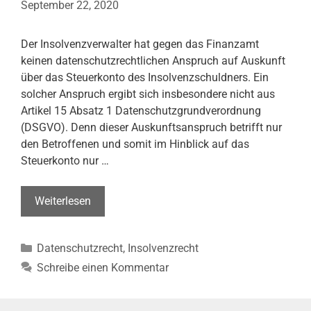
September 22, 2020
Der Insolvenzverwalter hat gegen das Finanzamt
keinen datenschutzrechtlichen Anspruch auf Auskunft
über das Steuerkonto des Insolvenzschuldners. Ein
solcher Anspruch ergibt sich insbesondere nicht aus
Artikel 15 Absatz 1 Datenschutzgrundverordnung
(DSGVO). Denn dieser Auskunftsanspruch betrifft nur
den Betroffenen und somit im Hinblick auf das
Steuerkonto nur …
Kein
Weiterlesen
Auskunftsanspruch
des
Kategorien
Datenschutzrecht
,
Insolvenzrecht
Insolvenzverwalters
gegen
Schreibe einen Kommentar
das
Finanzamt