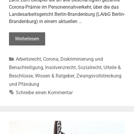
Corona-Prämie im Personennahverkehr, über die das
Landesarbeitsgericht Berlin-Brandenburg (LArbG Berlin-
Brandenburg) in einem aktuellen …
Pfändbarkeit
Weiterlesen
einer
Corona-
Kategorien
Arbeitsrecht
,
Corona
,
Diskriminierung und
Prämie
(LArbG
Benachteiligung
,
Insolvenzrecht
,
Sozialrecht
,
Urteile &
Berlin-
Beschlüsse
,
Wissen & Ratgeber
,
Zwangsvollstreckung
Brandenburg,
und Pfändung
Urt.
Schreibe einen Kommentar
v.
23.02.2022–
23
Sa
1254/21)