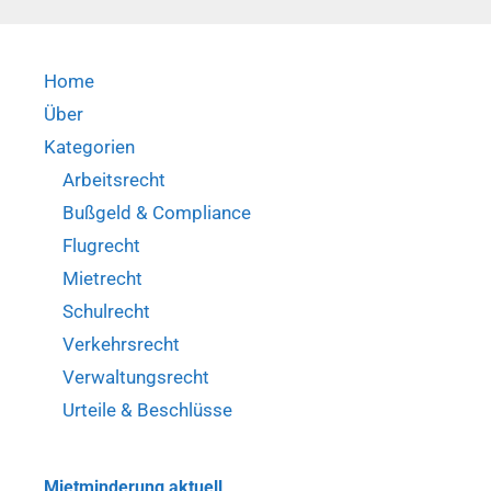
nach
DSGVO
(BVerwG,
Home
Urt.
Über
v.
16.09.2020
Kategorien
–
Arbeitsrecht
BVerwG
Bußgeld & Compliance
6
Flugrecht
C
10.19)
Mietrecht
Schulrecht
Verkehrsrecht
Verwaltungsrecht
Urteile & Beschlüsse
Mietminderung aktuell