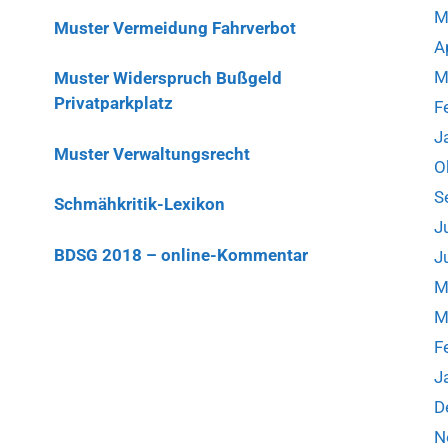
M
Muster Vermeidung Fahrverbot
A
M
Muster Widerspruch Bußgeld
Privatparkplatz
F
J
Muster Verwaltungsrecht
O
S
Schmähkritik-Lexikon
J
BDSG 2018 – online-Kommentar
J
M
M
F
J
D
N