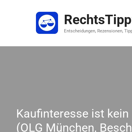
Zum
Inhalt
RechtsTip
springen
Entscheidungen, Rezensionen, Tip
Kaufinteresse ist kein
(OLG München, Beschl