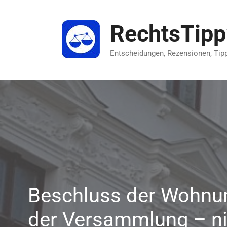
Zum
Inhalt
RechtsTip
springen
Entscheidungen, Rezensionen, Tip
Beschluss der Wohnun
der Versammlung – ni