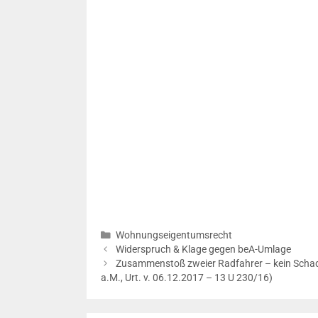
Kategorien
Wohnungseigentumsrecht
Beitrags-
Widerspruch & Klage gegen beA-Umlage
Navigation
Zusammenstoß zweier Radfahrer – kein Schad
a.M., Urt. v. 06.12.2017 – 13 U 230/16)