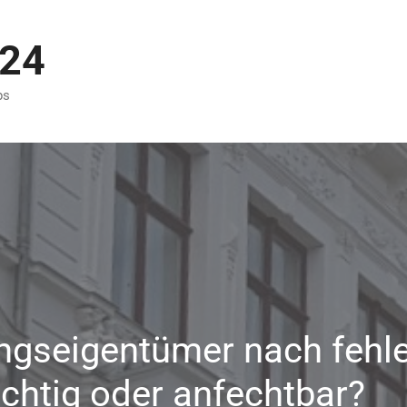
p24
ps
gseigentümer nach fehle
chtig oder anfechtbar?