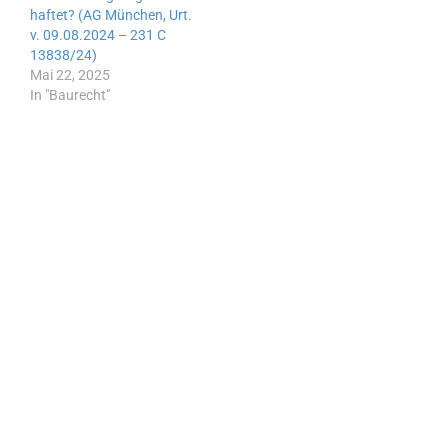
muss. Koffer war nach
Ohne Leine trotz
haftet? (AG München, Urt.
dem Flug nicht mehr…
Leinenpflicht Eine
v. 09.08.2024 – 231 C
hochschwangere Frau
13838/24)
ging…
Mai 22, 2025
In "Baurecht"