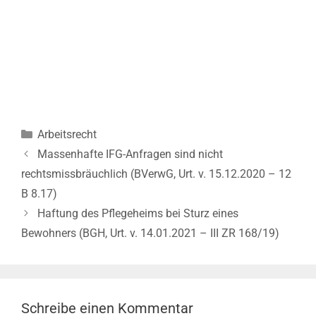
Kategorien
Arbeitsrecht
Beitrags-
Massenhafte IFG-Anfragen sind nicht
Navigation
rechtsmissbräuchlich (BVerwG, Urt. v. 15.12.2020 – 12
B 8.17)
Haftung des Pflegeheims bei Sturz eines
Bewohners (BGH, Urt. v. 14.01.2021 – III ZR 168/19)
Schreibe einen Kommentar