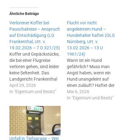
Ähnliche Beiträge
Verlorener Koffer bei
Flucht vor nicht
Pauschalreise – Anspruch
angeleintem Hund –
auf Entschädigung (LG
Hundehalter haftet (OLG
Frankenthal, Urt. v.
Nürnberg, Urt. v.
19.02.2026 – 7 O 321/25)
13.02.2026 – 13 U
Koffer und Gepäckstücke,
1961/24)
die bei einer Flugreise
Wann ist ein Hund
verloren gehen, sind leider
gefährlich? Muss man
keine Seltenheit. Das
Angst haben, wenn ein
Landgericht Frankenthal
Hund unangeleint auf
(LG Frankenthal) hatte in
April 29, 2026
einen zuläuft? Haftet der
einem aktuellen Fall
In "Eigentum und Besitz"
Hundehalter, wenn sich
Mai 6, 2026
darüber zu entscheiden,
jemand auf der Flucht vor
In "Eigentum und Besitz"
ob neben der
einem unangeleinten
Entschädigung für die
Hund verletzt? Diese
verloren gegangenen
Frage beschäftigte das
Sachen auch ein Teil des
Oberlandesgericht
Reisepreises
Nürnberg (OLG Nürnberg)
zurückerstattet werden
in einem aktuellen Fall.
Unfall in Tiefgarage – Wer