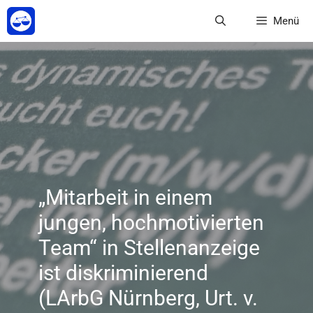
Zum
Menü
Inhalt
springen
„Mitarbeit in einem
jungen, hochmotivierten
Team“ in Stellenanzeige
ist diskriminierend
(LArbG Nürnberg, Urt. v.