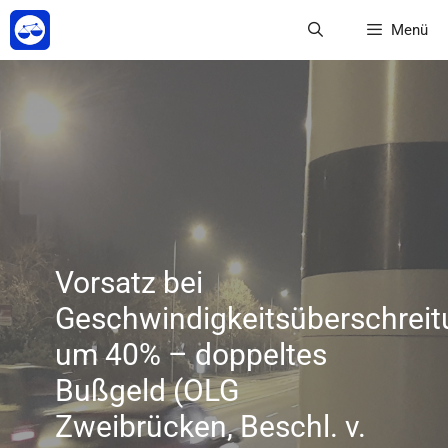
Zum
Menü
Inhalt
springen
Vorsatz bei
Geschwindigkeitsüberschrei
um 40% – doppeltes
Bußgeld (OLG
Zweibrücken, Beschl. v.