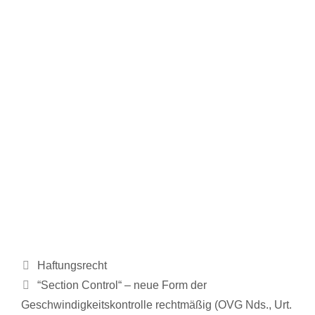
Kategorien
Haftungsrecht
Beitrags-
“Section Control“ – neue Form der
Navigation
Geschwindigkeitskontrolle rechtmäßig (OVG Nds., Urt.