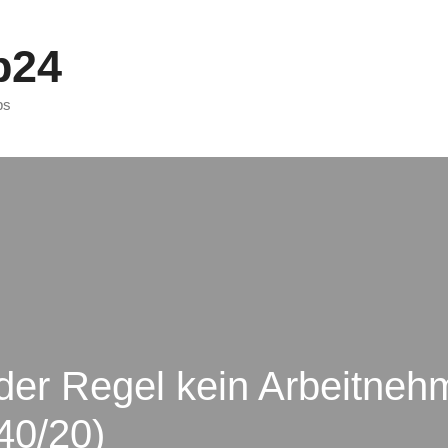
p24
ps
 der Regel kein Arbeitneh
40/20)