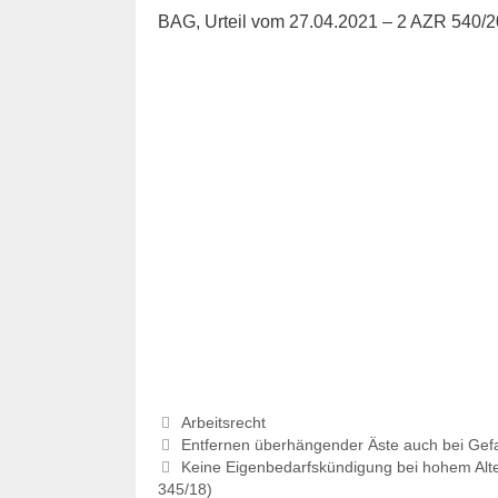
BAG, Urteil vom 27.04.2021 – 2 AZR 540/2
Kategorien
Arbeitsrecht
Beitrags-
Entfernen überhängender Äste auch bei Gefah
Navigation
Keine Eigenbedarfskündigung bei hohem Alter
345/18)