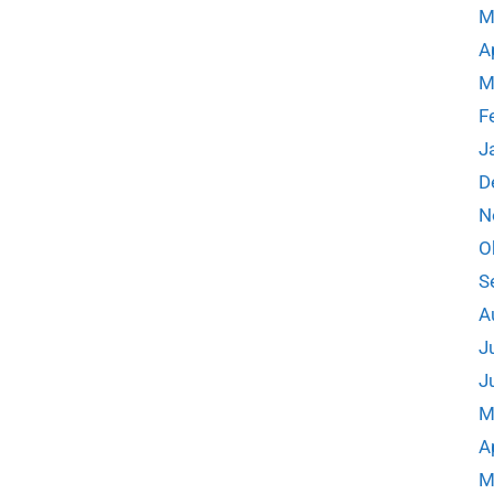
M
A
M
F
J
D
N
O
S
A
J
J
M
A
M