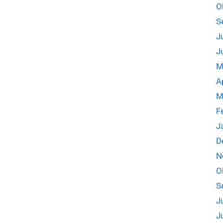
O
S
J
J
M
A
M
F
J
D
N
O
S
J
J