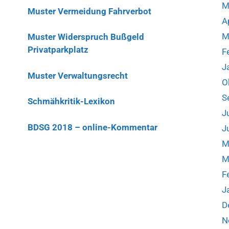
M
Muster Vermeidung Fahrverbot
A
M
Muster Widerspruch Bußgeld
Privatparkplatz
F
J
Muster Verwaltungsrecht
O
S
Schmähkritik-Lexikon
J
BDSG 2018 – online-Kommentar
J
M
M
F
J
D
N