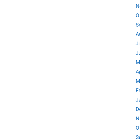
N
O
S
A
J
J
M
A
M
F
J
D
N
O
S