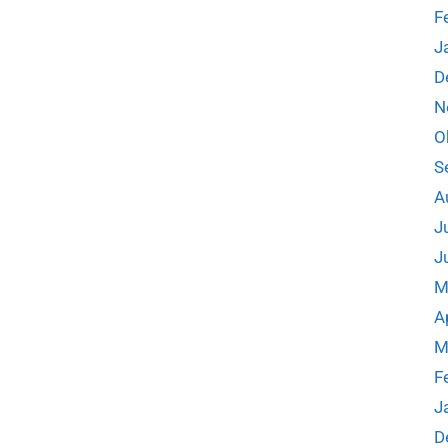
F
J
D
N
O
S
A
J
J
M
A
M
F
J
D