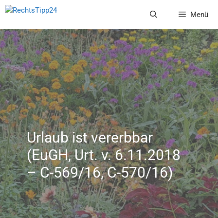
Zum
Menü
Inhalt
springen
Urlaub ist vererbbar
(EuGH, Urt. v. 6.11.2018
– C-569/16, C-570/16)