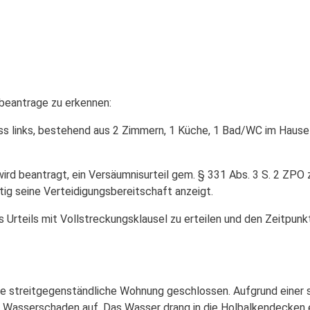
beantrage zu erkennen:
oss links, bestehend aus 2 Zimmern, 1 Küche, 1 Bad/WC im Haus
wird beantragt, ein Versäumnisurteil gem. § 331 Abs. 3 S. 2 ZPO 
tig seine Verteidigungsbereitschaft anzeigt.
 Urteils mit Vollstreckungsklausel zu erteilen und den Zeitpunkt
die streitgegenständliche Wohnung geschlossen. Aufgrund einer
 Wasserschaden auf. Das Wasser drang in die Holbalkendecken e