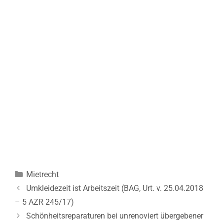
Kategorien
Mietrecht
Beitrags-
Umkleidezeit ist Arbeitszeit (BAG, Urt. v. 25.04.2018
Navigation
– 5 AZR 245/17)
Schönheitsreparaturen bei unrenoviert übergebener